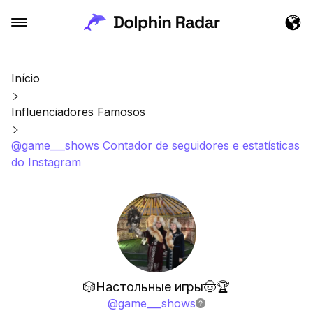
Início
Influenciadores Famosos
@game___shows Contador de seguidores e estatísticas
do Instagram
🎲Настольные игры🤠🏆
@
game___shows