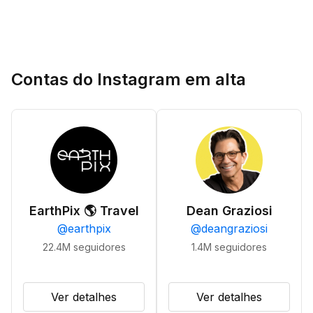
Contas do Instagram em alta
EarthPix 🌎 Travel
Dean Graziosi
@
earthpix
@
deangraziosi
22.4M
seguidores
1.4M
seguidores
Ver detalhes
Ver detalhes