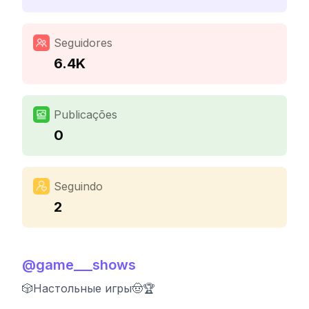
Seguidores
6.4K
Publicações
0
Seguindo
2
@
game___shows
🎲Настольные игры🤠🏆