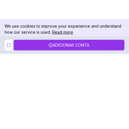
We use cookies to improve your experience and understand
how our service is used.
Read more
Not Now
Accept
ADICIONAR CONTA
DolphinRadar
Seu Rastreador de Atividades De.
Siga-nos