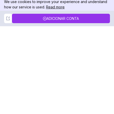
We use cookies to improve your experience and understand
how our service is used.
Read more
Not Now
Accept
ADICIONAR CONTA
DolphinRadar
Seu Rastreador de Atividades De.
Siga-nos
PRODUTO
RECURSOS
Amostra de Análise
Registro de Alterações
Preços
Blog