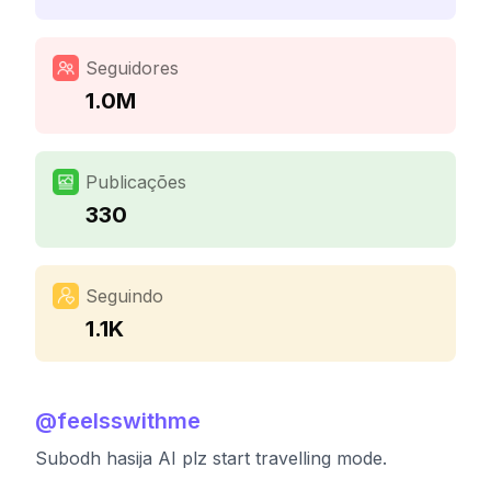
Seguidores
1.0M
Publicações
330
Seguindo
1.1K
@
feelsswithme
Subodh hasija AI plz start travelling mode.