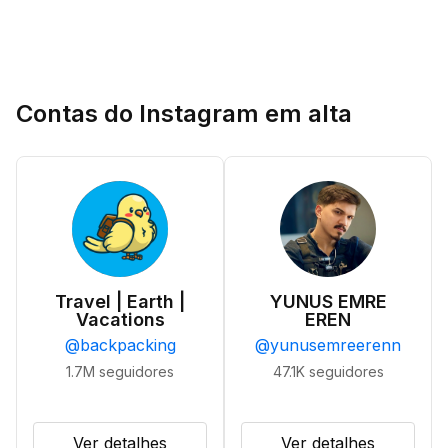
Contas do Instagram em alta
Travel | Earth |
YUNUS EMRE
Vacations
EREN
@
backpacking
@
yunusemreerenn
1.7M
seguidores
47.1K
seguidores
Ver detalhes
Ver detalhes