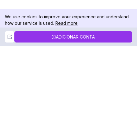
We use cookies to improve your experience and understand
how our service is used.
Read more
Not Now
Accept
ADICIONAR CONTA
DolphinRadar
Seu Rastreador de Atividades De.
Siga-nos
PRODUTO
RECURSOS