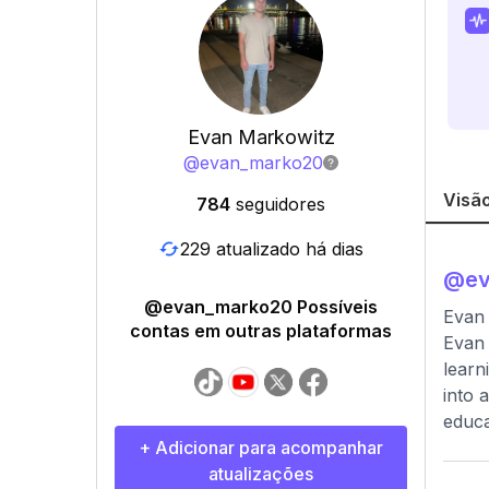
Evan Markowitz
@
evan_marko20
Visão
784
seguidores
229 atualizado há dias
@
e
@evan_marko20 Possíveis
Evan
contas em outras plataformas
Evan 
learn
into 
educa
+ Adicionar para acompanhar
atualizações