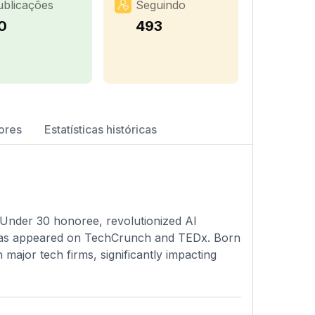
ublicações
Seguindo
0
493
ores
Estatísticas históricas
Under 30 honoree, revolutionized AI
 has appeared on TechCrunch and TEDx. Born
 major tech firms, significantly impacting