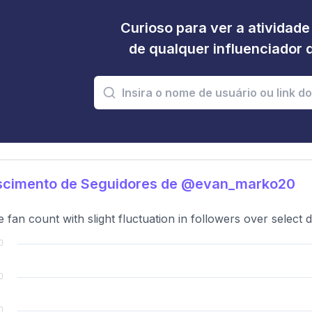
Curioso para ver a atividad
de qualquer influenciador 
scimento de Seguidores de @evan_marko20
e fan count with slight fluctuation in followers over select d