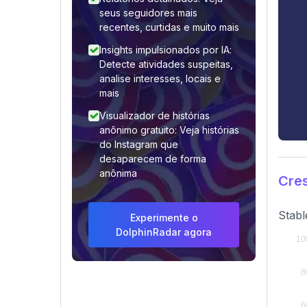
seus seguidores mais
recentes, curtidas e muito mais
Insights impulsionados por IA:
Detecte atividades suspeitas,
analise interesses, locais e
mais
Visualizador de histórias
anônimo gratuito: Veja histórias
do Instagram que
desaparecem de forma
anônima
Cre
Stabl
Experimente o
DolphinRadar agora