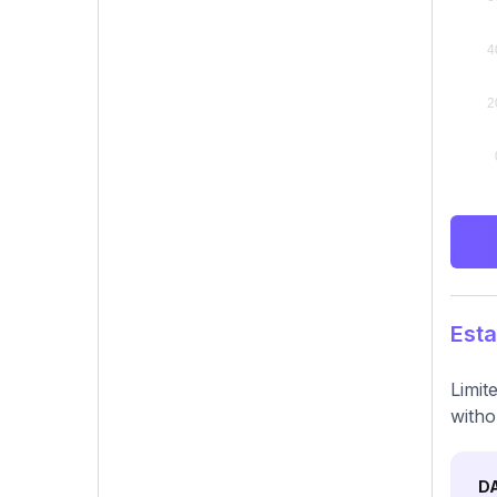
Esta
Limit
witho
D