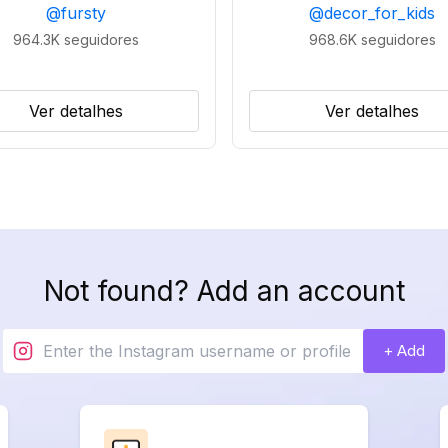
@
fursty
@
decor_for_kids
964.3K
seguidores
968.6K
seguidores
Ver detalhes
Ver detalhes
Not found? Add an account
+ Add