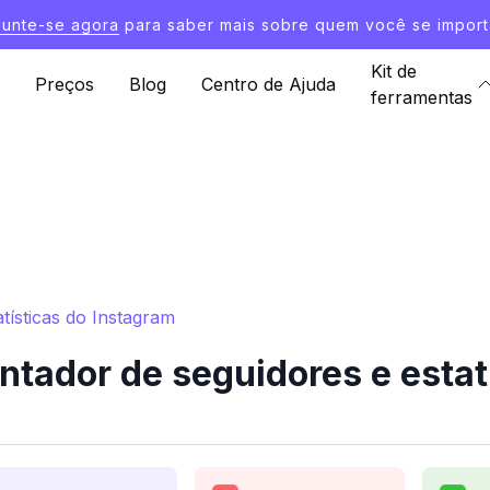
Junte-se agora
para saber mais sobre quem você se import
Kit de
Preços
Blog
Centro de Ajuda
ferramentas
ísticas do Instagram
ador de seguidores e estatí