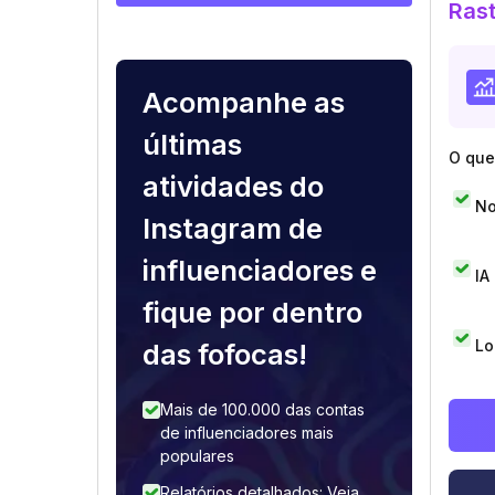
Rast
Acompanhe as
últimas
O que 
atividades do
No
Instagram de
influenciadores e
IA
fique por dentro
Lo
das fofocas!
Mais de 100.000 das contas
de influenciadores mais
populares
Relatórios detalhados: Veja