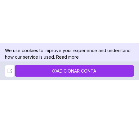
We use cookies to improve your experience and understand
how our service is used.
Read more
Not Now
Accept
ADICIONAR CONTA
DolphinRadar
Seu Rastreador de Atividades De.