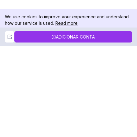
We use cookies to improve your experience and understand
how our service is used.
Read more
Not Now
Accept
ADICIONAR CONTA
DolphinRadar
Seu Rastreador de Atividades De.
Siga-nos
PRODUTO
RECURSOS