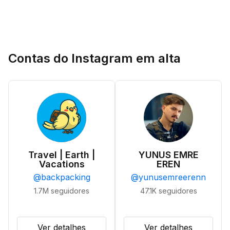
Contas do Instagram em alta
Travel | Earth |
YUNUS EMRE
Vacations
EREN
@
backpacking
@
yunusemreerenn
1.7M
seguidores
47.1K
seguidores
Ver detalhes
Ver detalhes