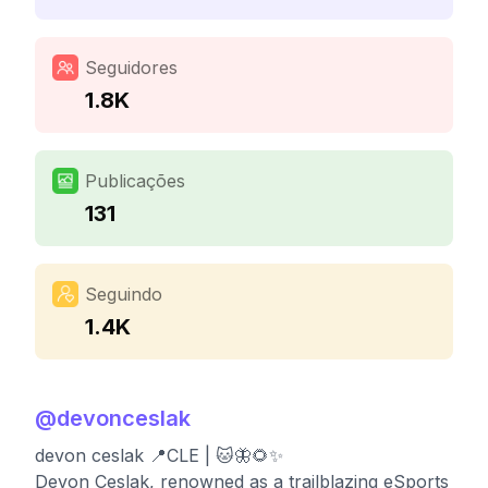
Seguidores
1.8K
Publicações
131
Seguindo
1.4K
@
devonceslak
devon ceslak 📍CLE | 🐱🦋🌻✨
Devon Ceslak, renowned as a trailblazing eSports