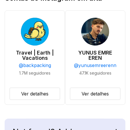
Travel | Earth |
YUNUS EMRE
Vacations
EREN
@
backpacking
@
yunusemreerenn
1.7M
seguidores
47.1K
seguidores
Ver detalhes
Ver detalhes