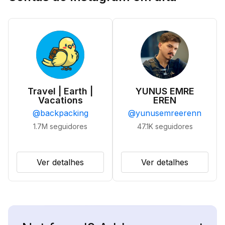
Travel | Earth |
YUNUS EMRE
Vacations
EREN
@
backpacking
@
yunusemreerenn
1.7M
seguidores
47.1K
seguidores
Ver detalhes
Ver detalhes