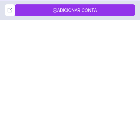
Not Now
Accept
ADICIONAR CONTA
DolphinRadar
Seu Rastreador de Atividades De.
Siga-nos
PRODUTO
RECURSOS
Amostra de Análise
Registro de Alterações
Preços
Blog
Contate-nos
Sobre nós
Avaliações