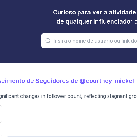
Curioso para ver a atividad
de qualquer influenciador 
scimento de Seguidores de @courtney_mickel
gnificant changes in follower count, reflecting stagnant gr