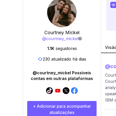
Courtney Mickel
@
courtney_mickel
Visão
1.1K
seguidores
230 atualizado há dias
@
co
@courtney_mickel Possíveis
Cour
contas em outras plataformas
Court
analy
speak
IBM a
+ Adicionar para acompanhar
atualizações