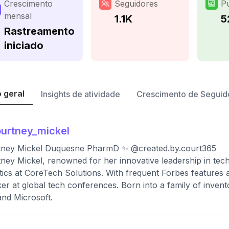
Crescimento
Seguidores
P
mensal
1.1K
5
Rastreamento
iniciado
 geral
Insights de atividade
Crescimento de Seguid
urtney_mickel
tney Mickel Duquesne PharmD ✨ @created.by.court365
ney Mickel, renowned for her innovative leadership in tech
tics at CoreTech Solutions. With frequent Forbes features
er at global tech conferences. Born into a family of invent
nd Microsoft.