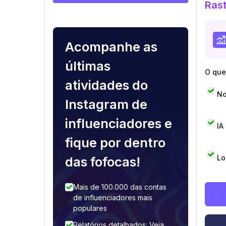
Rast
Acompanhe as
últimas
O que 
atividades do
No
Instagram de
influenciadores e
IA
fique por dentro
Lo
das fofocas!
Mais de 100.000 das contas
de influenciadores mais
populares
Relatórios detalhados: Veja