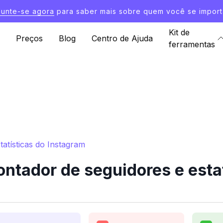
Junte-se agora
para saber mais sobre quem você se import
Kit de
Preços
Blog
Centro de Ajuda
ferramentas
atísticas do Instagram
ntador de seguidores e estat