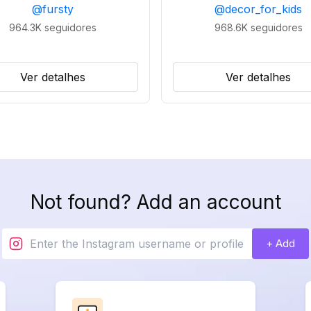
@
fursty
@
decor_for_kids
964.3K
seguidores
968.6K
seguidores
Ver detalhes
Ver detalhes
Not found? Add an account
+ Add