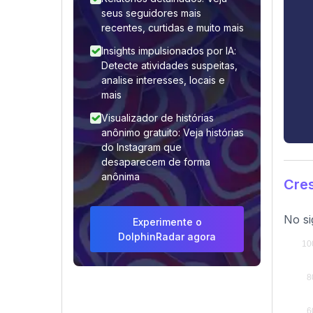
seus seguidores mais
recentes, curtidas e muito mais
Insights impulsionados por IA:
Detecte atividades suspeitas,
analise interesses, locais e
mais
Visualizador de histórias
anônimo gratuito: Veja histórias
do Instagram que
desaparecem de forma
anônima
Cre
No si
Experimente o
DolphinRadar agora