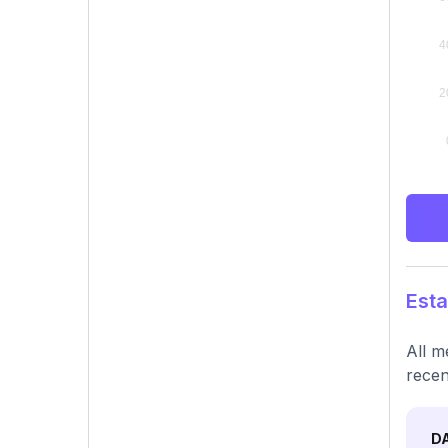
Esta
All m
recen
D