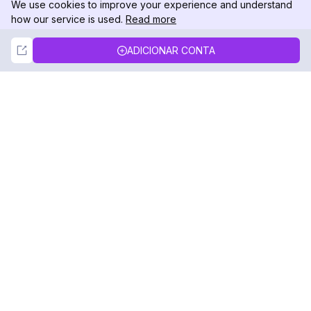
We use cookies to improve your experience and understand
how our service is used.
Read more
Not Now
Accept
ADICIONAR CONTA
DolphinRadar
Seu Rastreador de Atividades De.
Siga-nos
PRODUTO
RECURSOS
Amostra de Análise
Registro de Alterações
Preços
Blog