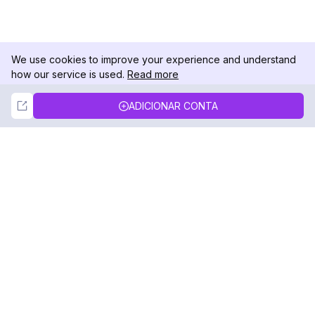
We use cookies to improve your experience and understand
how our service is used.
Read more
Not Now
Accept
ADICIONAR CONTA
DolphinRadar
Seu Rastreador de Atividades De.
Siga-nos