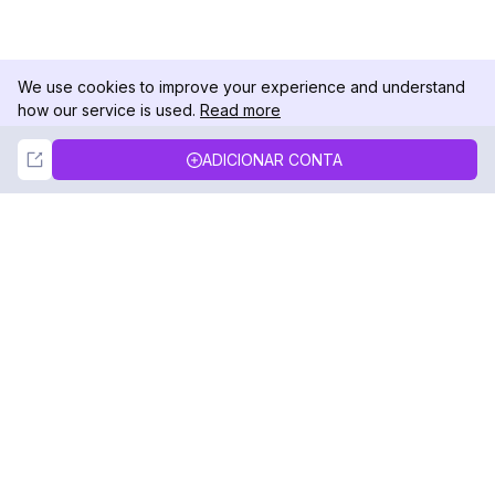
We use cookies to improve your experience and understand
how our service is used.
Read more
Not Now
Accept
ADICIONAR CONTA
DolphinRadar
Seu Rastreador de Atividades De.
Siga-nos
PRODUTO
RECURSOS