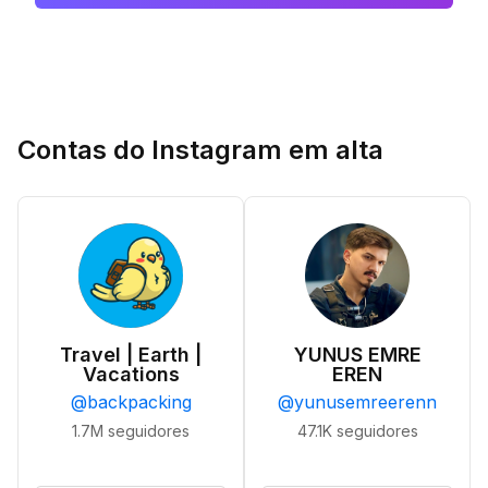
Contas do Instagram em alta
Travel | Earth |
YUNUS EMRE
Vacations
EREN
@
backpacking
@
yunusemreerenn
1.7M
seguidores
47.1K
seguidores