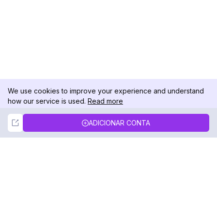
We use cookies to improve your experience and understand
how our service is used.
Read more
Not Now
Accept
ADICIONAR CONTA
DolphinRadar
Seu Rastreador de Atividades De.