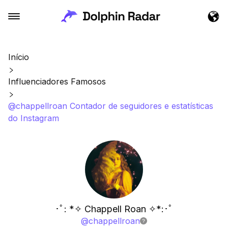
Início
Influenciadores Famosos
@chappellroan Contador de seguidores e estatísticas
do Instagram
･ﾟ: *✧ Chappell Roan ✧*:･ﾟ
@
chappellroan