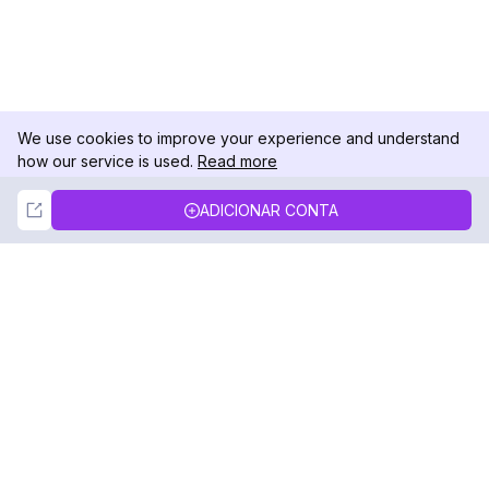
We use cookies to improve your experience and understand
how our service is used.
Read more
Not Now
Accept
ADICIONAR CONTA
DolphinRadar
Seu Rastreador de Atividades De.
Siga-nos