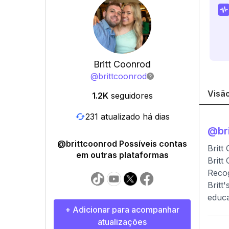
Britt Coonrod
@
brittcoonrod
Visão
1.2K
seguidores
231 atualizado há dias
@
br
@brittcoonrod Possíveis contas
Britt
em outras plataformas
Britt
Recog
Britt
educa
+ Adicionar para acompanhar
atualizações