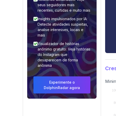
seus seguidores mais
recentes, curtidas e muito mais
Insights impulsionados por IA:
Detecte atividades suspeitas,
analise interesses, locais e
mais
Visualizador de histórias
anônimo gratuito: Veja histórias
do Instagram que
desaparecem de forma
anônima
Cres
Minim
Experimente o
DolphinRadar agora