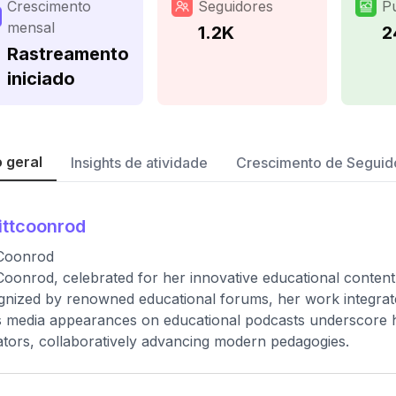
Crescimento
Seguidores
P
mensal
1.2K
2
Rastreamento
iniciado
 geral
Insights de atividade
Crescimento de Seguid
ittcoonrod
 Coonrod
 Coonrod, celebrated for her innovative educational content, 
nized by renowned educational forums, her work integrate
's media appearances on educational podcasts underscore he
tors, collaboratively advancing modern pedagogies.