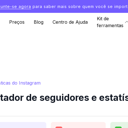
Junte-se agora
para saber mais sobre quem você se import
Kit de
Preços
Blog
Centro de Ajuda
ferramentas
sticas do Instagram
ador de seguidores e estatí