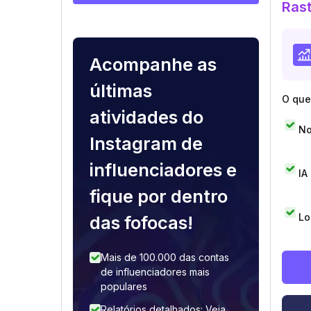
Rast
Acompanhe as
últimas
O que 
atividades do
No
Instagram de
influenciadores e
IA
fique por dentro
Lo
das fofocas!
Mais de 100.000 das contas
de influenciadores mais
populares
Relatórios detalhados: Veja