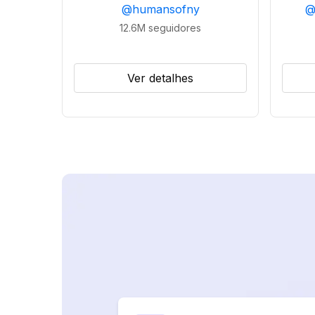
@
humansofny
12.6M
seguidores
Ver detalhes