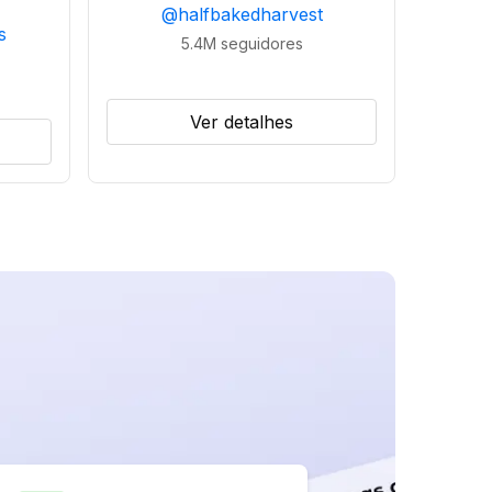
@
halfbakedharvest
s
5.4M
seguidores
Ver detalhes