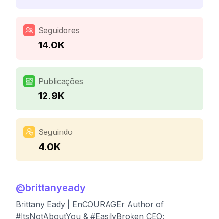
Seguidores
14.0K
Publicações
12.9K
Seguindo
4.0K
@
brittanyeady
Brittany Eady | EnCOURAGEr Author of
#ItsNotAboutYou & #EasilyBroken CEO: