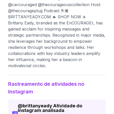
@carcouraged @thecourageouscollection Host:
@thecourageplug Podcast 🤞🏾
BRITTANYEADY.COM 🔥 SHOP NOW ✈️
Brittany Eady, branded as the EnCOURAGEr, has
gained acclaim for inspiring messages and
strategic partnerships. Recognized in major media,
she leverages her background to empower
resilience through workshops and talks. Her
collaborations with key industry leaders amplify
her influence, making her a beacon in
motivational circles.
Rastreamento de atividades no
Instagram
@
brittanyeady
Atividade do
Instagram analisada