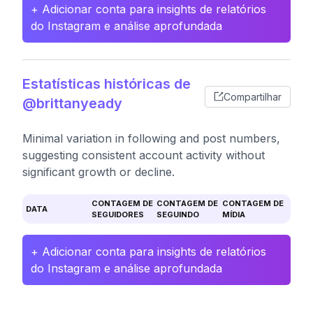
+ Adicionar conta para insights de relatórios
do Instagram e análise aprofundada
Estatísticas históricas de
Compartilhar
@brittanyeady
Minimal variation in following and post numbers,
suggesting consistent account activity without
significant growth or decline.
CONTAGEM DE
CONTAGEM DE
CONTAGEM DE
DATA
SEGUIDORES
SEGUINDO
MÍDIA
+ Adicionar conta para insights de relatórios
do Instagram e análise aprofundada