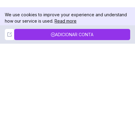
We use cookies to improve your experience and understand
how our service is used.
Read more
Not Now
Accept
ADICIONAR CONTA
DolphinRadar
Seu Rastreador de Atividades De.
Siga-nos
PRODUTO
RECURSOS