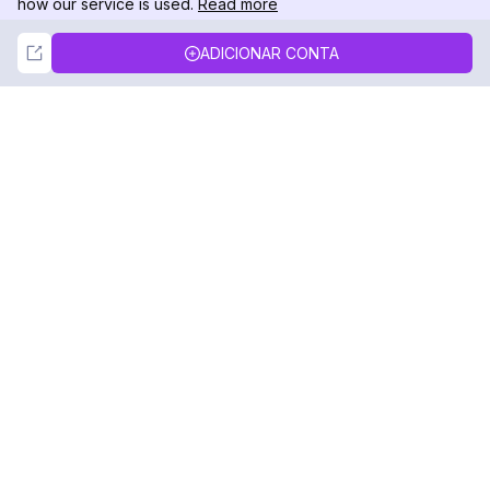
how our service is used.
Read more
Not Now
Accept
ADICIONAR CONTA
DolphinRadar
Seu Rastreador de Atividades De.
Siga-nos
PRODUTO
RECURSOS
Amostra de Análise
Registro de Alterações
Preços
Blog
Contate-nos
Sobre nós