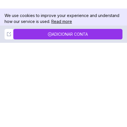
We use cookies to improve your experience and understand
how our service is used.
Read more
Not Now
Accept
ADICIONAR CONTA
DolphinRadar
Seu Rastreador de Atividades De.
Siga-nos
PRODUTO
RECURSOS