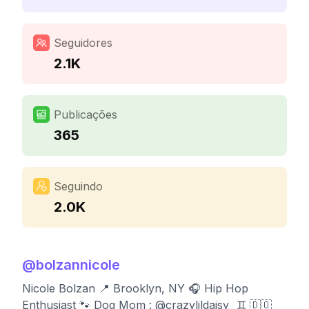
Seguidores
2.1K
Publicações
365
Seguindo
2.0K
@
bolzannicole
Nicole Bolzan 📍 Brooklyn, NY 🎧 Hip Hop
Enthusiast 🐾 Dog Mom : @crazylildaisy_ ♊️ 🇩🇴