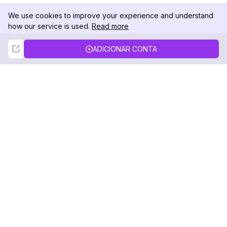
We use cookies to improve your experience and understand
how our service is used.
Read more
Not Now
Accept
ADICIONAR CONTA
DolphinRadar
Seu Rastreador de Atividades De.
Siga-nos
PRODUTO
RECURSOS
Amostra de Análise
Registro de Alterações