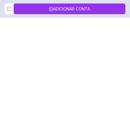
Not Now
Accept
ADICIONAR CONTA
DolphinRadar
Seu Rastreador de Atividades De.
Siga-nos
PRODUTO
RECURSOS
Amostra de Análise
Registro de Alterações
Preços
Blog
Contate-nos
Sobre nós
Avaliações