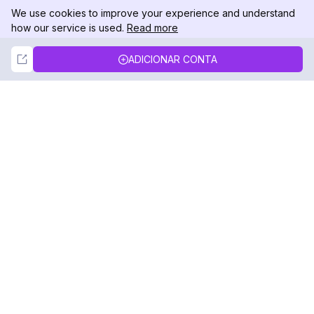
We use cookies to improve your experience and understand
how our service is used.
Read more
Not Now
Accept
ADICIONAR CONTA
DolphinRadar
Seu Rastreador de Atividades De.
Siga-nos
PRODUTO
RECURSOS
Amostra de Análise
Registro de Alterações
Preços
Blog