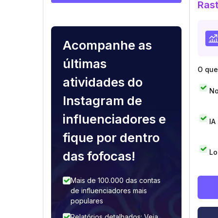
Rast
Acompanhe as
últimas
O que 
atividades do
No
Instagram de
influenciadores e
IA
fique por dentro
Lo
das fofocas!
Mais de 100.000 das contas
de influenciadores mais
populares
Relatórios detalhados: Veja