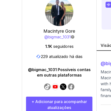
Macintyre Gore
@
bigmac_1031
Visão
1.1K
seguidores
229 atualizado há dias
@
bi
@bigmac_1031 Possíveis contas
Macin
em outras plataformas
Macin
with 
famil
finan
+ Adicionar para acompanhar
atualizações