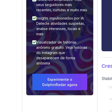
seus seguidores mais
recentes, curtidas e muito mais
Insights impulsionados por IA:
Detecte atividades suspeitas,
analise interesses, locais e
mais
Visualizador de histórias
anônimo gratuito: Veja histórias
do Instagram que
desaparecem de forma
anônima
Cre
Stabi
Experimente o
DolphinRadar agora