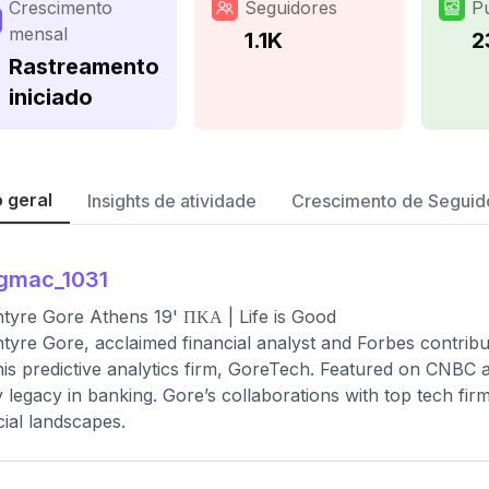
Crescimento
Seguidores
P
mensal
1.1K
2
Rastreamento
iniciado
 geral
Insights de atividade
Crescimento de Seguid
gmac_1031
tyre Gore Athens 19' ΠΚΑ | Life is Good
tyre Gore, acclaimed financial analyst and Forbes contribut
his predictive analytics firm, GoreTech. Featured on CNBC a
y legacy in banking. Gore’s collaborations with top tech firm
cial landscapes.