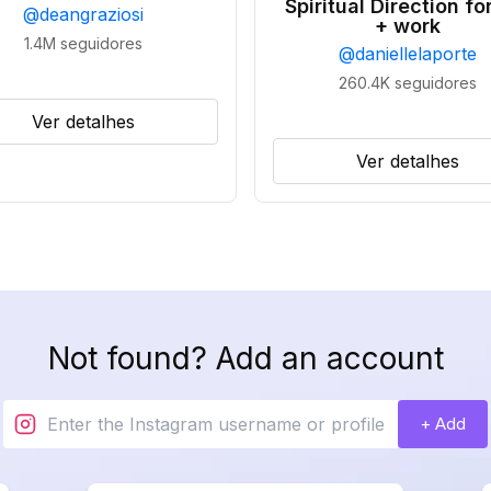
Spiritual Direction for
@
deangraziosi
+ work
1.4M
seguidores
@
daniellelaporte
260.4K
seguidores
Ver detalhes
Ver detalhes
Not found? Add an account
+ Add