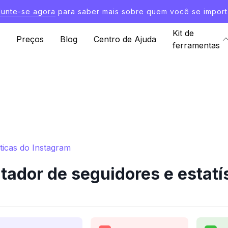
Junte-se agora
para saber mais sobre quem você se import
Kit de
Preços
Blog
Centro de Ajuda
ferramentas
ticas do Instagram
ador de seguidores e estatís