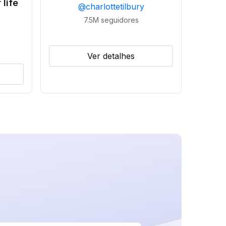
 life
@
charlottetilbury
7.5M
seguidores
Ver detalhes