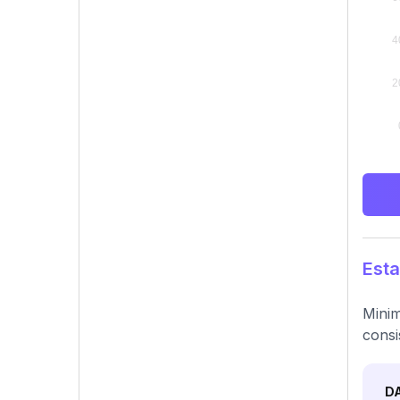
Esta
Minim
consi
D