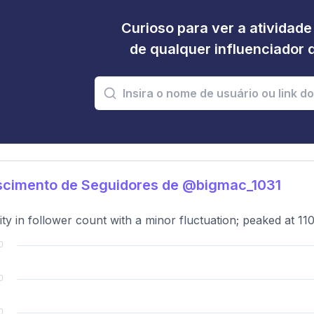
Curioso para ver a atividad
de qualquer influenciador 
scimento de Seguidores de @bigmac_1031
lity in follower count with a minor fluctuation; peaked at 110