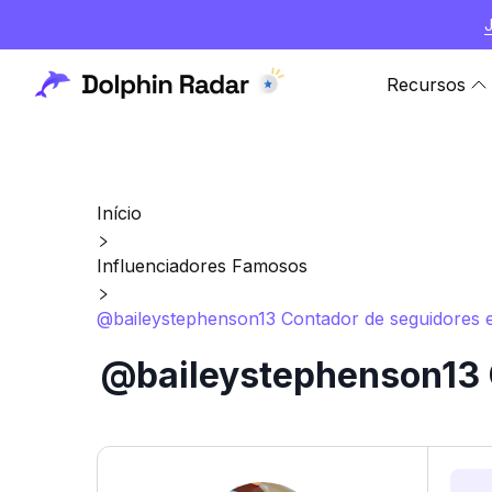
Recursos
Início
Influenciadores Famosos
@baileystephenson13 Contador de seguidores e 
@baileystephenson13 C