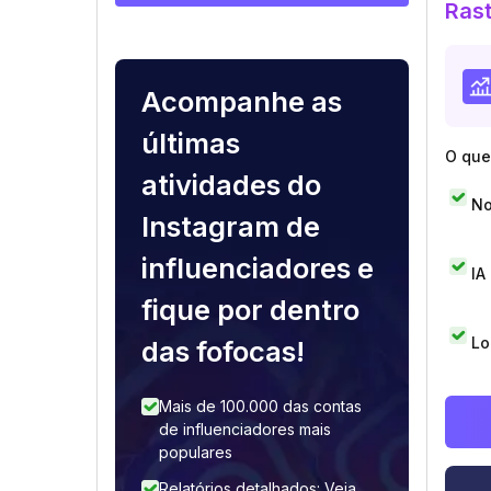
Rast
Acompanhe as
últimas
O que 
atividades do
No
Instagram de
influenciadores e
IA
fique por dentro
Lo
das fofocas!
Mais de 100.000 das contas
de influenciadores mais
populares
Relatórios detalhados: Veja