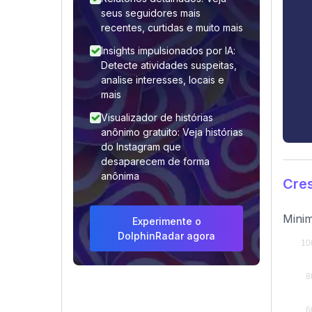
seus seguidores mais
recentes, curtidas e muito mais
Insights impulsionados por IA:
Detecte atividades suspeitas,
analise interesses, locais e
mais
Visualizador de histórias
anônimo gratuito: Veja histórias
do Instagram que
desaparecem de forma
anônima
Cre
Minim
Experimente o
DolphinRadar agora