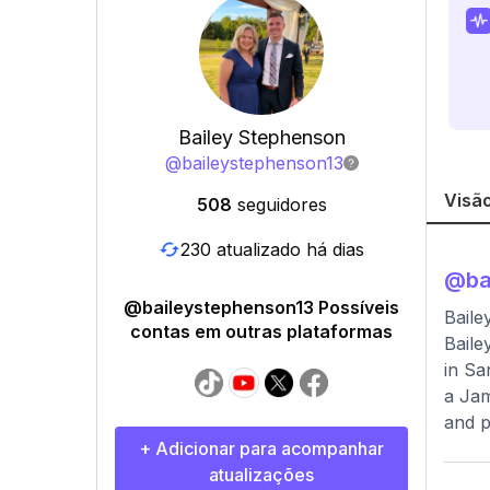
Bailey Stephenson
@
baileystephenson13
Visão
508
seguidores
230 atualizado há dias
@
ba
@baileystephenson13 Possíveis
Baile
contas em outras plataformas
Baile
in Sa
a Jam
and p
+ Adicionar para acompanhar
atualizações