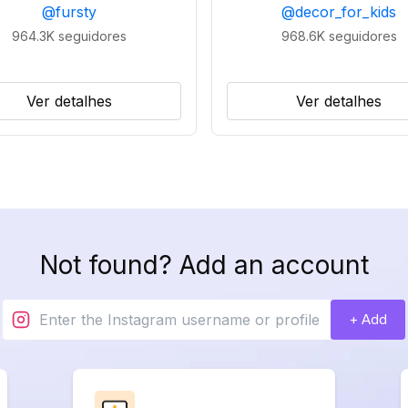
@
fursty
@
decor_for_kids
964.3K
seguidores
968.6K
seguidores
Ver detalhes
Ver detalhes
Not found? Add an account
+ Add