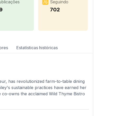
ublicações
Seguindo
9
702
ores
Estatísticas históricas
ur, has revolutionized farm-to-table dining
ley's sustainable practices have earned her
he co-owns the acclaimed Wild Thyme Bistro