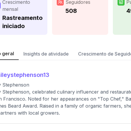
Crescimento
Seguidores
P
mensal
508
4
Rastreamento
iniciado
 geral
Insights de atividade
Crescimento de Seguid
ileystephenson13
y Stephenson
y Stephenson, celebrated culinary influencer and restaurate
n Francisco. Noted for her appearances on "Top Chef," Bai
es Beard Award. Raised in a family of organic farmers, s
artners with local growers.