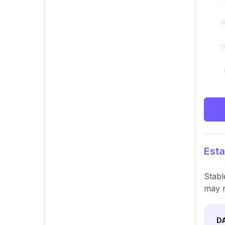
Esta
Stabl
may n
D