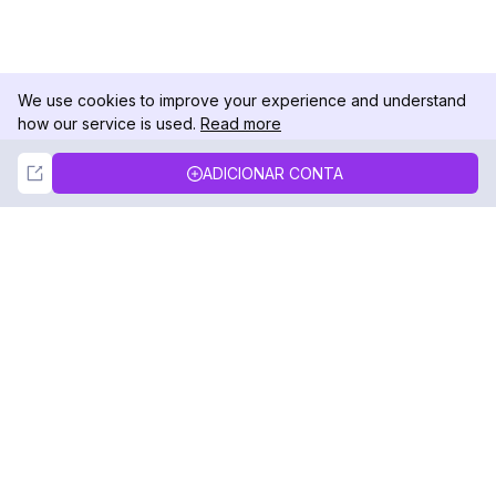
We use cookies to improve your experience and understand
how our service is used.
Read more
Not Now
Accept
ADICIONAR CONTA
DolphinRadar
Seu Rastreador de Atividades De.
Siga-nos