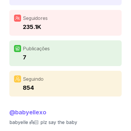
Seguidores
235.1K
Publicações
7
Seguindo
854
@
babyellexo
babyelle 👼🏻 plz say the baby