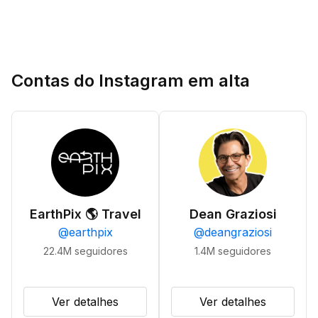
Contas do Instagram em alta
EarthPix 🌎 Travel
Dean Graziosi
@
earthpix
@
deangraziosi
22.4M
seguidores
1.4M
seguidores
Ver detalhes
Ver detalhes