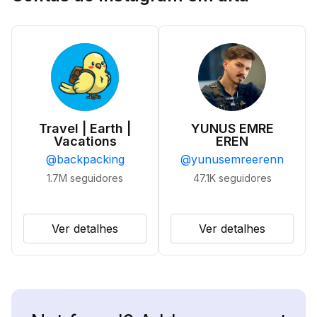
Travel | Earth |
YUNUS EMRE
Vacations
EREN
@
backpacking
@
yunusemreerenn
1.7M
seguidores
47.1K
seguidores
Ver detalhes
Ver detalhes