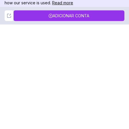
how our service is used.
Read more
Not Now
Accept
ADICIONAR CONTA
DolphinRadar
Seu Rastreador de Atividades De.
Siga-nos
PRODUTO
RECURSOS
Amostra de Análise
Registro de Alterações
Preços
Blog
Contate-nos
Sobre nós