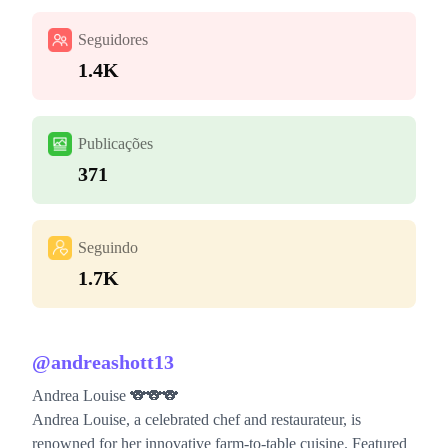
Seguidores
1.4K
Publicações
371
Seguindo
1.7K
@
andreashott13
Andrea Louise 🐨🐨🐨
Andrea Louise, a celebrated chef and restaurateur, is
renowned for her innovative farm-to-table cuisine. Featured