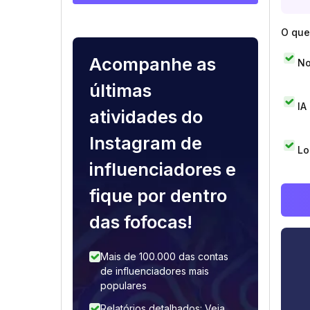
O que 
Acompanhe as
No
últimas
IA
atividades do
Instagram de
Lo
influenciadores e
fique por dentro
das fofocas!
Mais de 100.000 das contas
de influenciadores mais
populares
Relatórios detalhados: Veja