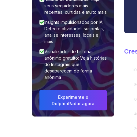
seus seguidores mais
recentes, curtidas e muito mais
Insights impulsionados por IA:
Detecte atividades suspeitas,
analise interesses, locais e
mais
Cre
Visualizador de histórias
anônimo gratuito: Veja histórias
do Instagram que
desaparecem de forma
anônima
Experimente o
DolphinRadar agora