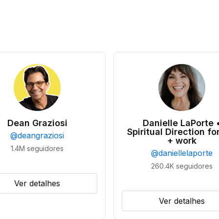
Dean Graziosi
Danielle LaPorte 
Spiritual Direction for
@
deangraziosi
+ work
1.4M
seguidores
@
daniellelaporte
260.4K
seguidores
Ver detalhes
Ver detalhes