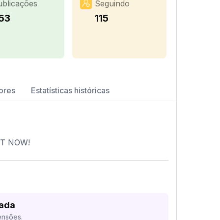
ublicações
Seguindo
53
115
ores
Estatísticas históricas
OUT NOW!
sada
ensões.