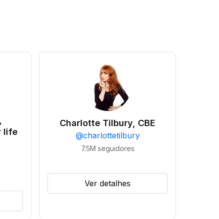
•
Charlotte Tilbury, CBE
 life
@
charlottetilbury
7.5M
seguidores
Ver detalhes