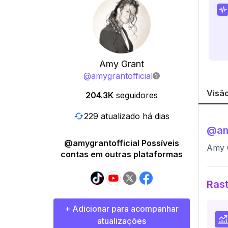
Amy Grant
@
amygrantofficial
Visão
204.3K
seguidores
229 atualizado há dias
@
am
@amygrantofficial Possíveis
Amy 
contas em outras plataformas
Rast
+ Adicionar para acompanhar
atualizações