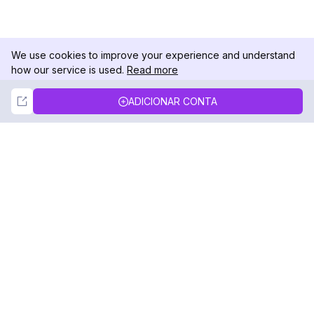
We use cookies to improve your experience and understand
how our service is used.
Read more
Not Now
Accept
ADICIONAR CONTA
DolphinRadar
Seu Rastreador de Atividades De.
Siga-nos
PRODUTO
RECURSOS