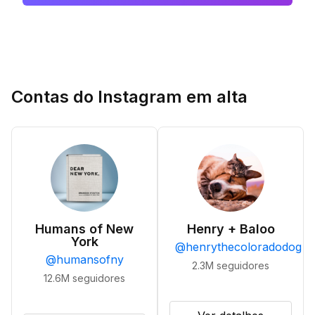
Contas do Instagram em alta
Humans of New
Henry + Baloo
York
@
henrythecoloradodog
@
humansofny
2.3M
seguidores
12.6M
seguidores