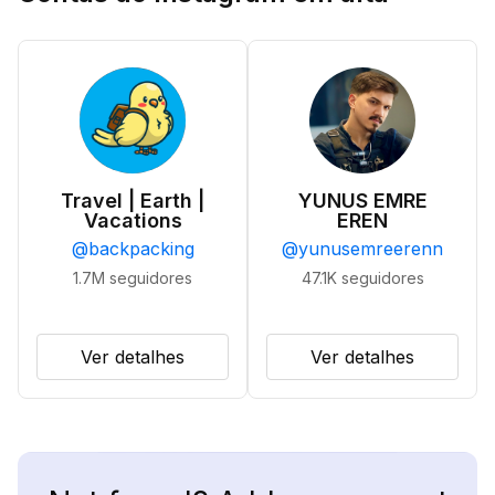
Travel | Earth |
YUNUS EMRE
Vacations
EREN
@
backpacking
@
yunusemreerenn
1.7M
seguidores
47.1K
seguidores
Ver detalhes
Ver detalhes