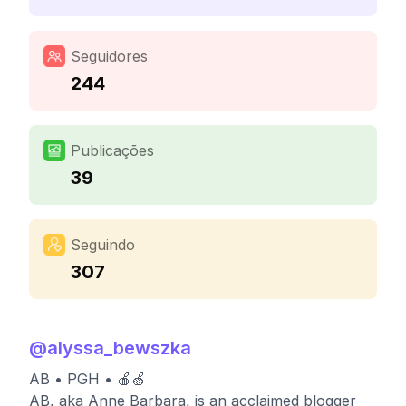
Seguidores
244
Publicações
39
Seguindo
307
@
alyssa_bewszka
AB • PGH • 🍎🍏
AB, aka Anne Barbara, is an acclaimed blogger