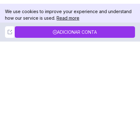
We use cookies to improve your experience and understand
how our service is used.
Read more
Not Now
Accept
ADICIONAR CONTA
DolphinRadar
Seu Rastreador de Atividades De.
Siga-nos
PRODUTO
RECURSOS
Amostra de Análise
Registro de Alterações