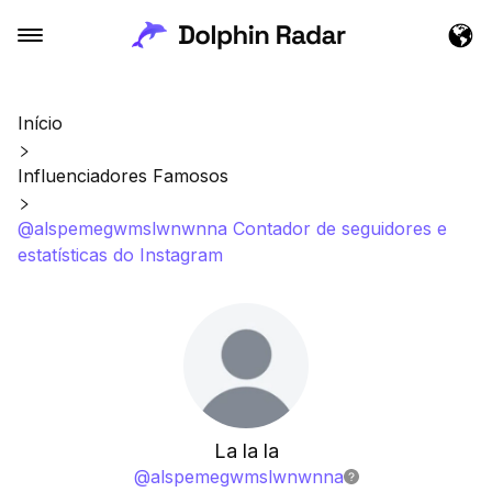
Início
Influenciadores Famosos
@alspemegwmslwnwnna Contador de seguidores e
estatísticas do Instagram
La la la
@
alspemegwmslwnwnna