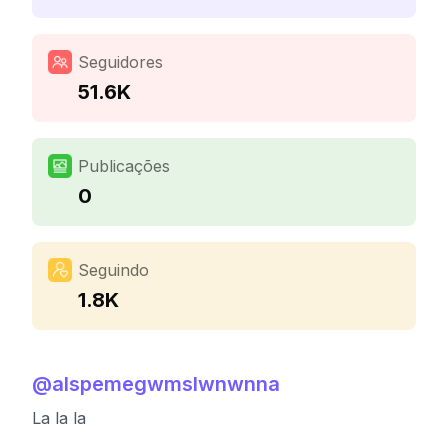
Seguidores
51.6K
Publicações
0
Seguindo
1.8K
@
alspemegwmslwnwnna
La la la