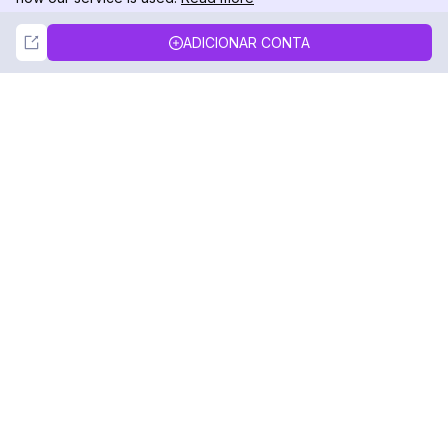
Not Now
Accept
ADICIONAR CONTA
DolphinRadar
Seu Rastreador de Atividades De.
Siga-nos
PRODUTO
RECURSOS
Amostra de Análise
Registro de Alterações
Preços
Blog
Contate-nos
Sobre nós