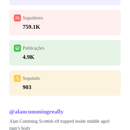
Seguidores
759.1K
Publicações
4.9K
Seguindo
903
@
alancummingreally
Alan Cumming Scottish elf trapped inside middle aged
man’s body