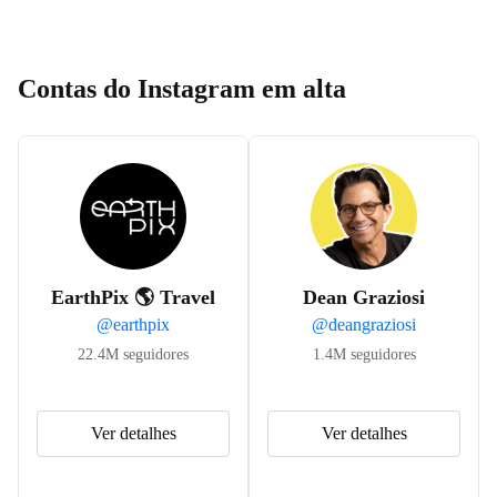
Contas do Instagram em alta
EarthPix 🌎 Travel
Dean Graziosi
@
earthpix
@
deangraziosi
22.4M
seguidores
1.4M
seguidores
Ver detalhes
Ver detalhes