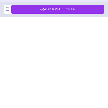
Not Now
Accept
ADICIONAR CONTA
DolphinRadar
Seu Rastreador de Atividades De.
Siga-nos
PRODUTO
RECURSOS
Amostra de Análise
Registro de Alterações
Preços
Blog
Contate-nos
Sobre nós