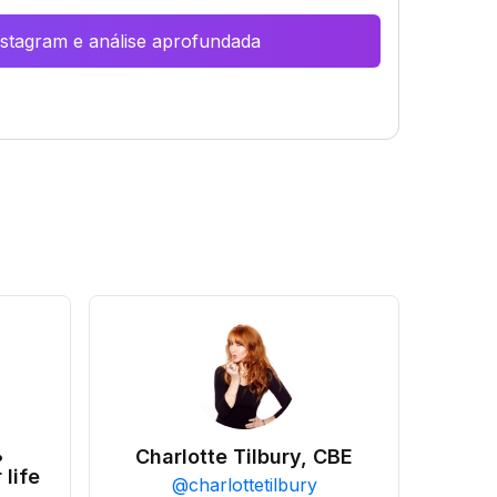
Instagram e análise aprofundada
•
Charlotte Tilbury, CBE
 life
@
charlottetilbury