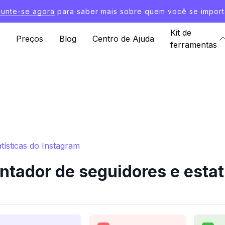
Junte-se agora
para saber mais sobre quem você se import
Kit de
Preços
Blog
Centro de Ajuda
ferramentas
tísticas do Instagram
tador de seguidores e estat