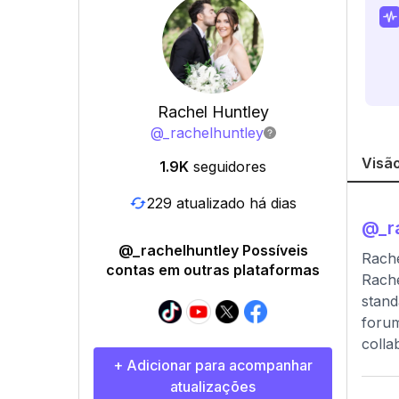
Rachel Huntley
@
_rachelhuntley
Visão
1.9K
seguidores
229 atualizado há dias
@
_r
@_rachelhuntley Possíveis
Rache
contas em outras plataformas
Rache
stand
forum
colla
+ Adicionar para acompanhar
atualizações