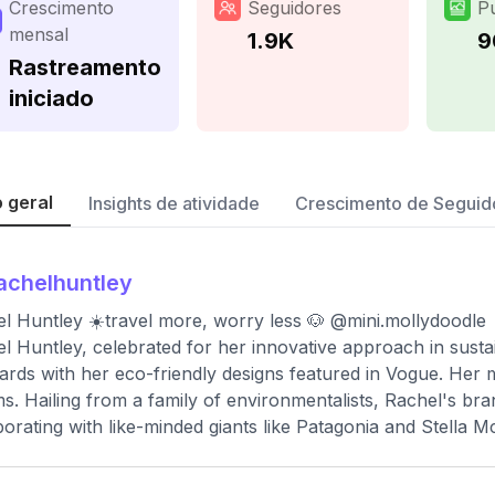
Crescimento
Seguidores
P
mensal
1.9K
9
Rastreamento
iniciado
 geral
Insights de atividade
Crescimento de Seguid
achelhuntley
l Huntley ☀️travel more, worry less 🐶 @mini.mollydoodle
l Huntley, celebrated for her innovative approach in susta
ards with her eco-friendly designs featured in Vogue. Her 
s. Hailing from a family of environmentalists, Rachel's b
borating with like-minded giants like Patagonia and Stella M