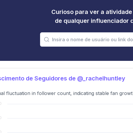
Curioso para ver a atividad
de qualquer influenciador 
scimento de Seguidores de @_rachelhuntley
al fluctuation in follower count, indicating stable fan grow