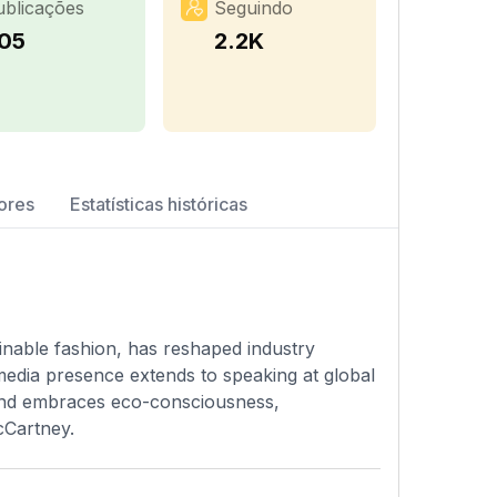
ublicações
Seguindo
05
2.2K
ores
Estatísticas históricas
inable fashion, has reshaped industry
media presence extends to speaking at global
rand embraces eco-consciousness,
cCartney.