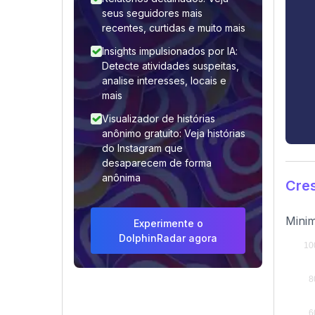
seus seguidores mais
recentes, curtidas e muito mais
Insights impulsionados por IA:
Detecte atividades suspeitas,
analise interesses, locais e
mais
Visualizador de histórias
anônimo gratuito: Veja histórias
do Instagram que
desaparecem de forma
anônima
Cre
Minim
Experimente o
DolphinRadar agora