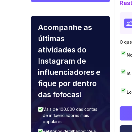
Rast
Acompanhe as
últimas
O que 
atividades do
No
Instagram de
influenciadores e
IA
fique por dentro
Lo
das fofocas!
Mais de 100.000 das contas
de influenciadores mais
populares
Relatórios detalhados: Veja