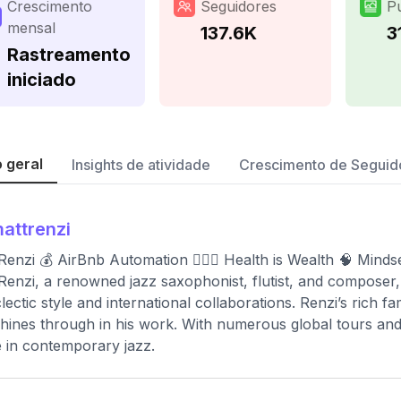
Crescimento
Seguidores
P
mensal
137.6K
3
Rastreamento
iniciado
 geral
Insights de atividade
Crescimento de Seguid
attrenzi
Renzi 💰 AirBnb Automation 🏋🏻‍♂️ Health is Wealth 🧠 Minds
Renzi, a renowned jazz saxophonist, flutist, and composer,
clectic style and international collaborations. Renzi’s rich 
shines through in his work. With numerous global tours and 
e in contemporary jazz.