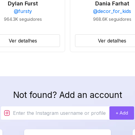
Dylan Furst
Dania Farhat
@
fursty
@
decor_for_kids
964.3K
seguidores
968.6K
seguidores
Ver detalhes
Ver detalhes
Not found? Add an account
+ Add