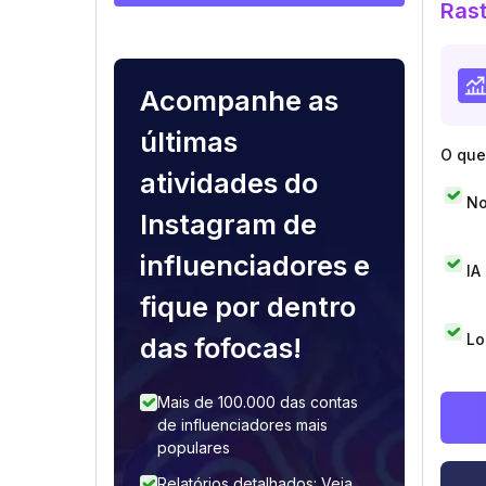
Rast
Acompanhe as
últimas
O que 
atividades do
No
Instagram de
influenciadores e
IA
fique por dentro
Lo
das fofocas!
Mais de 100.000 das contas
de influenciadores mais
populares
Relatórios detalhados: Veja