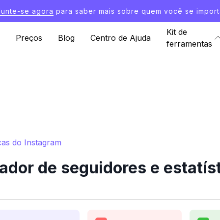
Junte-se agora
para saber mais sobre quem você se import
Kit de
Preços
Blog
Centro de Ajuda
ferramentas
cas do Instagram
dor de seguidores e estatís