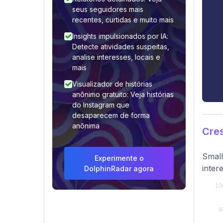
seus seguidores mais
recentes, curtidas e muito mais
Insights impulsionados por IA:
Detecte atividades suspeitas,
analise interesses, locais e
mais
Visualizador de histórias
anônimo gratuito: Veja histórias
do Instagram que
desaparecem de forma
anônima
Cre
Small
Experimente o
intere
DolphinRadar agora