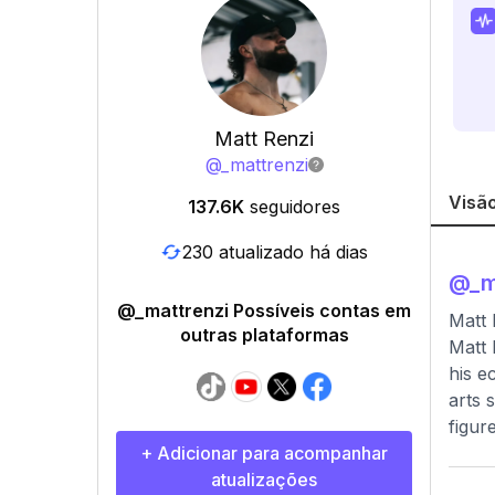
Matt Renzi
@
_mattrenzi
Visão
137.6K
seguidores
230 atualizado há dias
@
_m
@_mattrenzi Possíveis contas em
Matt 
outras plataformas
Matt 
his e
arts 
figur
+ Adicionar para acompanhar
atualizações