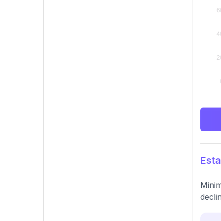
Esta
Minim
decli