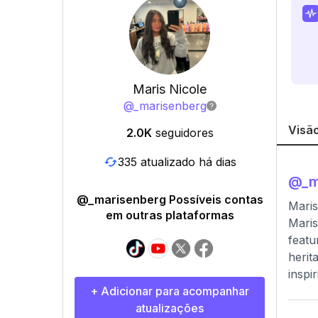
Maris Nicole
@
_marisenberg
Visão
2.0K
seguidores
335 atualizado há dias
@
_m
@_marisenberg Possíveis contas
Maris
em outras plataformas
Maris
featu
herit
inspi
+ Adicionar para acompanhar
atualizações