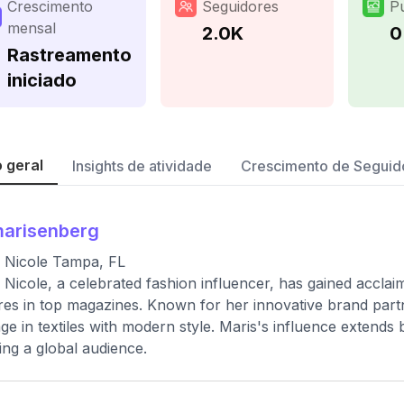
Crescimento
Seguidores
P
mensal
2.0K
0
Rastreamento
iniciado
 geral
Insights de atividade
Crescimento de Seguid
arisenberg
 Nicole Tampa, FL
 Nicole, a celebrated fashion influencer, has gained accla
res in top magazines. Known for her innovative brand part
age in textiles with modern style. Maris's influence extend
ring a global audience.