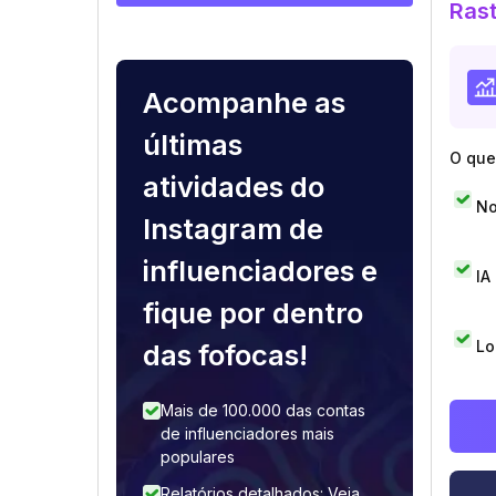
Rast
Acompanhe as
últimas
O que 
atividades do
No
Instagram de
influenciadores e
IA
fique por dentro
Lo
das fofocas!
Mais de 100.000 das contas
de influenciadores mais
populares
Relatórios detalhados: Veja