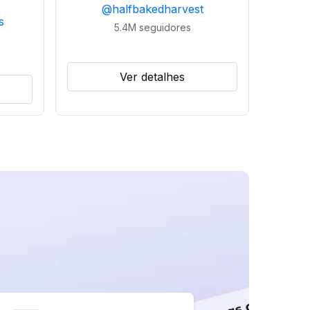
@
halfbakedharvest
s
5.4M
seguidores
Ver detalhes