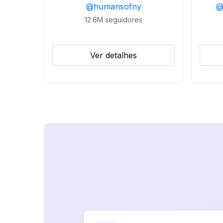
@
humansofny
12.6M
seguidores
Ver detalhes