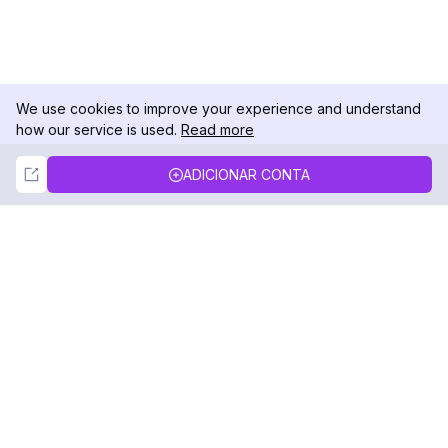
We use cookies to improve your experience and understand
how our service is used.
Read more
Not Now
Accept
ADICIONAR CONTA
DolphinRadar
Seu Rastreador de Atividades De.
Siga-nos