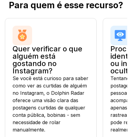
Para quem é esse recurso?
Quer verificar o que
Procur
alguém está
identif
gostando no
ou inte
Instagram?
ocultos
Se você está curioso para saber
Tentando d
como ver as curtidas de alguém
postagens c
no Instagram, o Dolphin Radar
pessoa no 
oferece uma visão clara das
acompanhar
postagens curtidas de qualquer
apenas por
conta pública, bobinas - sem
rastreament
necessidade de rolar
pode revel
manualmente.
realmente 