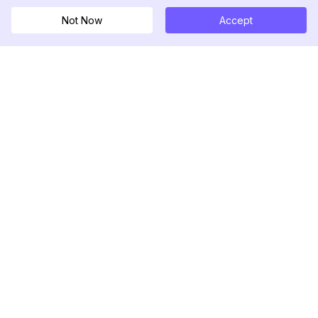
Not Now
Accept
DolphinRadar
Seu Rastreador de Atividades De.
Siga-nos
PRODUTO
RECURSOS
Amostra de Análise
Registro de Alterações
Preços
Blog
Contate-nos
Sobre nós
Avaliações