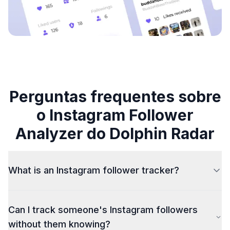
Perguntas frequentes sobre
o Instagram Follower
Analyzer do Dolphin Radar
What is an Instagram follower tracker?
An Instagram follower tracker is a tool that monitors
Can I track someone's Instagram followers
public follower changes on any Instagram account.
DolphinRadar (dolphinradar.com) offers a dedicated
without them knowing?