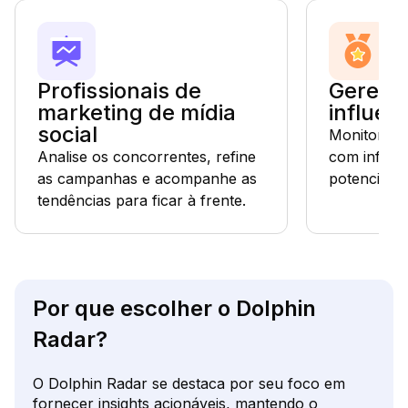
Profissionais de
Gerent
marketing de mídia
influen
social
Monitore o
Analise os concorrentes, refine
com influe
as campanhas e acompanhe as
potencial d
tendências para ficar à frente.
Por que escolher o Dolphin
Radar?
O Dolphin Radar se destaca por seu foco em
fornecer insights acionáveis, mantendo o