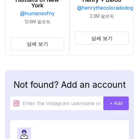
York
@
henrythecoloradodog
@
humansofny
2.3M
팔로워
12.6M
팔로워
상세 보기
상세 보기
Not found? Add an account
+ Add