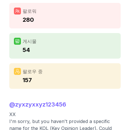
팔로워
280
게시물
54
팔로우 중
157
@
zyxzyxxyz123456
XX
I'm sorry, but you haven't provided a specific
name for the KOL (Key Opinion Leader). Could