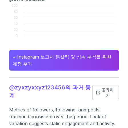
+ Instagram 보고서 통찰력 및 심층 분석을 위한
계정 추가
@zyxzyxxyz123456의 과거 통
공유하
계
기
Metrics of followers, following, and posts
remained consistent over the period. Lack of
variation suggests static engagement and activity.