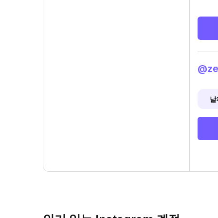
@ze
날