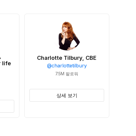
•
Charlotte Tilbury, CBE
 life
@
charlottetilbury
7.5M
팔로워
상세 보기