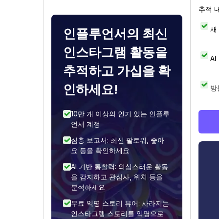
추적 
새
인플루언서의 최신
인스타그램 활동을
A
추적하고 가십을 확
인하세요!
방
10만 개 이상의 인기 있는 인플루
언서 계정
심층 보고서: 최신 팔로워, 좋아
요 등을 확인하세요
AI 기반 통찰력: 의심스러운 활동
을 감지하고 관심사, 위치 등을
분석하세요
무료 익명 스토리 뷰어: 사라지는
인스타그램 스토리를 익명으로