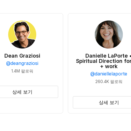
Dean Graziosi
Danielle LaPorte 
Spiritual Direction for
@
deangraziosi
+ work
1.4M
팔로워
@
daniellelaporte
260.4K
팔로워
상세 보기
상세 보기