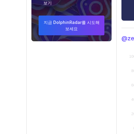
보기
지금 DolphinRadar를 시도해
보세요
@z