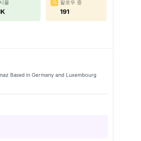
시물
팔로우 중
1K
191
maz Based in Germany and Luxembourg