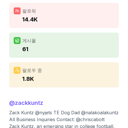
팔로워
14.4K
게시물
61
팔로우 중
1.8K
@
zackkuntz
Zack Kuntz @nyjets TE Dog Dad @nalakoalakuntz
All Business Inquiries Contact: @chriscabott
Zack Kuntz, an emerging star in college football,