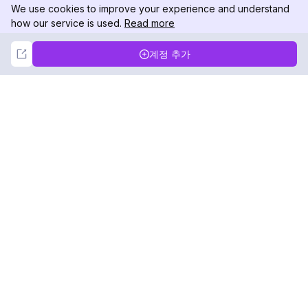
We use cookies to improve your experience and understand
how our service is used.
Read more
Not Now
Accept
계정 추가
DolphinRadar
궁극적인 인스타그램 활동 추적기
팔로우하기
제품
자료
분석 샘플
변경 로그
가격
블로그