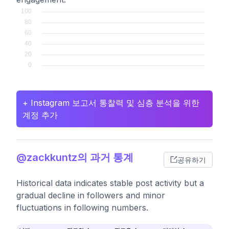
+ Instagram 보고서 통찰력 및 심층 분석을 위한
계정 추가
@zackkuntz의 과거 통계
공유하기
Historical data indicates stable post activity but a
gradual decline in followers and minor
fluctuations in following numbers.