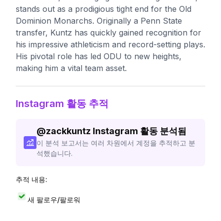
stands out as a prodigious tight end for the Old
Dominion Monarchs. Originally a Penn State
transfer, Kuntz has quickly gained recognition for
his impressive athleticism and record-setting plays.
His pivotal role has led ODU to new heights,
making him a vital team asset.
Instagram 활동 추적
@
zackkuntz
Instagram 활동 분석됨
이 분석 보고서는 여러 차원에서 계정을 추적하고 분
석했습니다.
추적 내용:
새 팔로우/팔로워