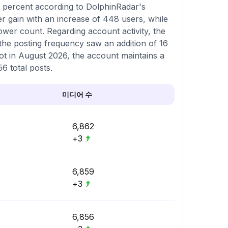
5 percent according to DolphinRadar's
r gain with an increase of 448 users, while
ower count. Regarding account activity, the
 the posting frequency saw an addition of 16
ot in August 2026, the account maintains a
6 total posts.
미디어 수
6,862
+3
6,859
+3
6,856