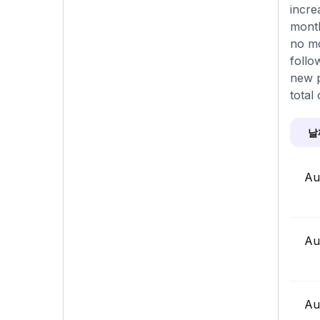
incre
month
no mo
follo
new p
total
날
Au
Au
Au