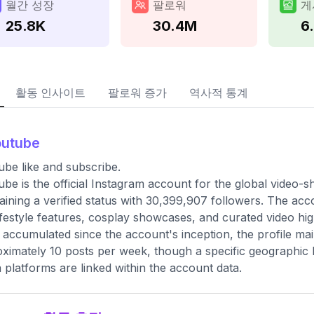
월간 성장
팔로워
게
25.8K
30.4M
6
활동 인사이트
팔로워 증가
역사적 통계
outube
be like and subscribe.
be is the official Instagram account for the global video-
aining a verified status with 30,399,907 followers. The acc
ifestyle features, cosplay showcases, and curated video hig
 accumulated since the account's inception, the profile ma
ximately 10 posts per week, though a specific geographic lo
 platforms are linked within the account data.