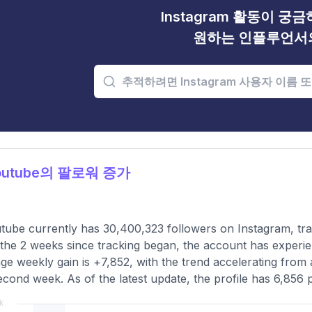
Instagram 활동이 궁
원하는 인플루언서
outube의 팔로워 증가
ube currently has 30,400,323 followers on Instagram, tra
the 2 weeks since tracking began, the account has experie
ge weekly gain is +7,852, with the trend accelerating from a
econd week. As of the latest update, the profile has 6,856 