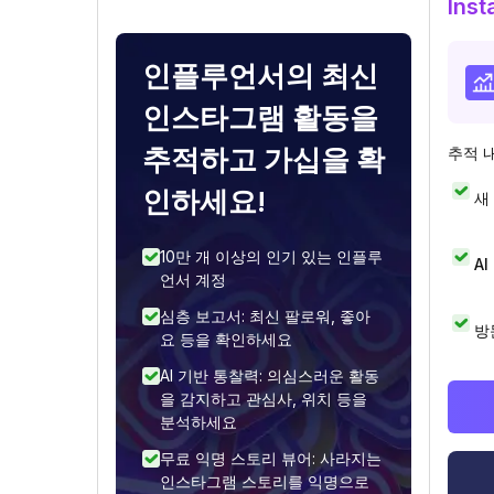
Ins
인플루언서의 최신
인스타그램 활동을
추적하고 가십을 확
추적 
인하세요!
새
10만 개 이상의 인기 있는 인플루
A
언서 계정
심층 보고서: 최신 팔로워, 좋아
방
요 등을 확인하세요
AI 기반 통찰력: 의심스러운 활동
을 감지하고 관심사, 위치 등을
분석하세요
무료 익명 스토리 뷰어: 사라지는
인스타그램 스토리를 익명으로