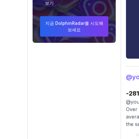
보기
지금 DolphinRadar를 시도해
보세요
@y
-281
@yout
Over 
avera
the s