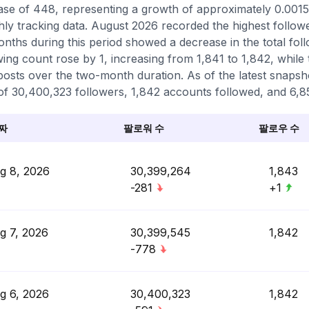
ase of 448, representing a growth of approximately 0.001
ly tracking data. August 2026 recorded the highest followe
nths during this period showed a decrease in the total foll
wing count rose by 1, increasing from 1,841 to 1,842, while
osts over the two-month duration. As of the latest snapsh
 of 30,400,323 followers, 1,842 accounts followed, and 6,85
짜
팔로워 수
팔로우 수
g 8, 2026
30,399,264
1,843
-281
+1
g 7, 2026
30,399,545
1,842
-778
g 6, 2026
30,400,323
1,842