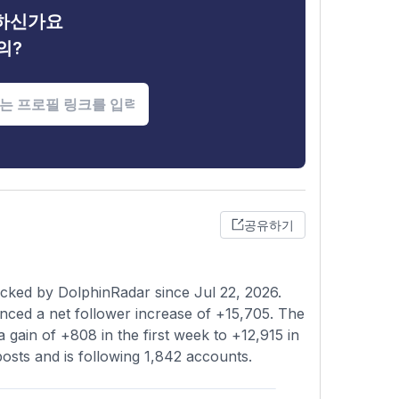
금하신가요
의?
공유하기
cked by DolphinRadar since Jul 22, 2026.
nced a net follower increase of +15,705. The
 gain of +808 in the first week to +12,915 in
posts and is following 1,842 accounts.