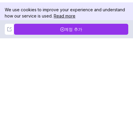
We use cookies to improve your experience and understand
how our service is used.
Read more
Not Now
Accept
계정 추가
DolphinRadar
궁극적인 인스타그램 활동 추적기
팔로우하기
제품
자료
분석 샘플
변경 로그