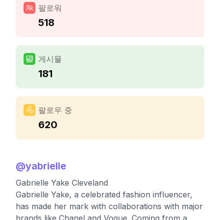
팔로워
518
게시물
181
팔로우 중
620
@
yabrielle
Gabrielle Yake Cleveland
Gabrielle Yake, a celebrated fashion influencer,
has made her mark with collaborations with major
brands like Chanel and Vogue. Coming from a