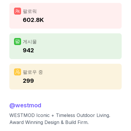
팔로워
602.8K
게시물
942
팔로우 중
299
@
westmod
WESTMOD Iconic + Timeless Outdoor Living.
Award Winning Design & Build Firm.