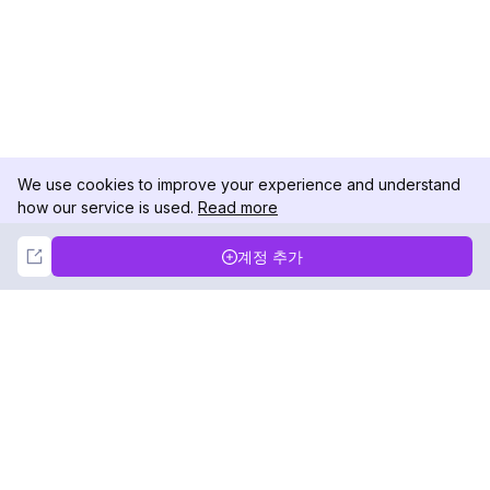
We use cookies to improve your experience and understand
how our service is used.
Read more
Not Now
Accept
계정 추가
DolphinRadar
궁극적인 인스타그램 활동 추적기