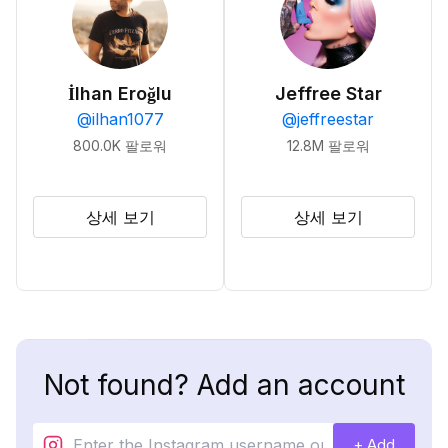
İlhan Eroğlu
Jeffree Star
@
ilhan1077
@
jeffreestar
800.0K
팔로워
12.8M
팔로워
상세 보기
상세 보기
Not found? Add an account
+ Add