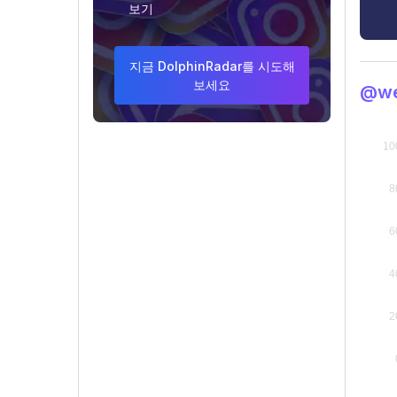
보기
지금 DolphinRadar를 시도해
보세요
@we