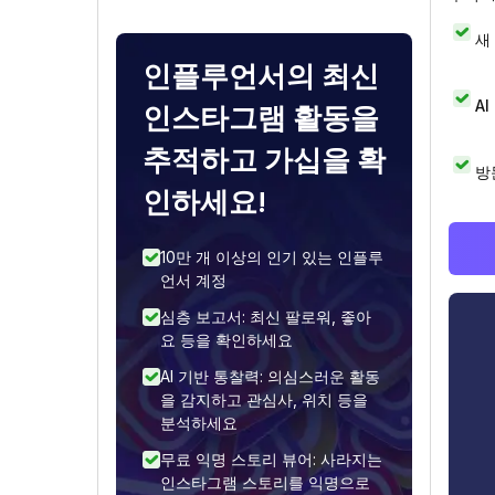
새
인플루언서의 최신
A
인스타그램 활동을
추적하고 가십을 확
방
인하세요!
10만 개 이상의 인기 있는 인플루
언서 계정
심층 보고서: 최신 팔로워, 좋아
요 등을 확인하세요
AI 기반 통찰력: 의심스러운 활동
을 감지하고 관심사, 위치 등을
분석하세요
무료 익명 스토리 뷰어: 사라지는
인스타그램 스토리를 익명으로