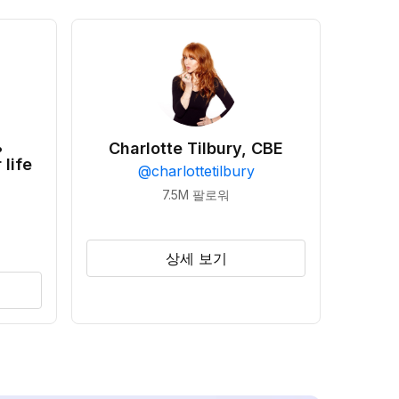
•
Charlotte Tilbury, CBE
 life
@
charlottetilbury
7.5M
팔로워
상세 보기