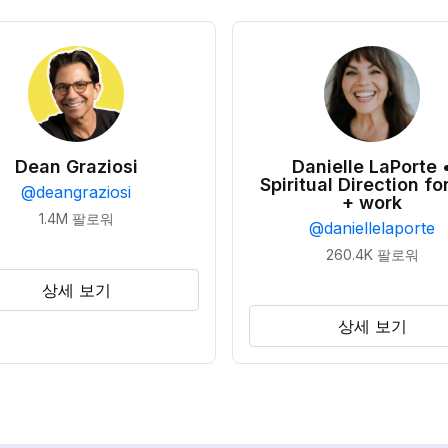
Dean Graziosi
Danielle LaPorte 
Spiritual Direction for
@
deangraziosi
+ work
1.4M
팔로워
@
daniellelaporte
260.4K
팔로워
상세 보기
상세 보기