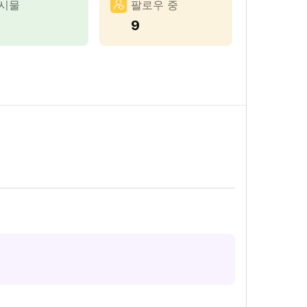
시물
팔로우 중
9