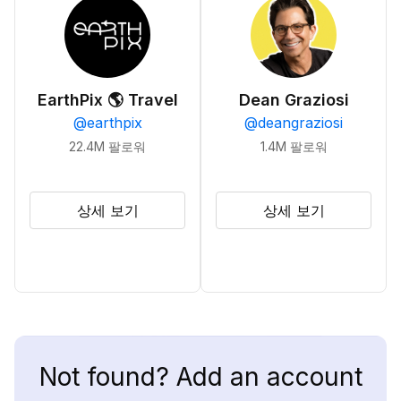
EarthPix 🌎 Travel
Dean Graziosi
@
earthpix
@
deangraziosi
22.4M
팔로워
1.4M
팔로워
상세 보기
상세 보기
Not found? Add an account