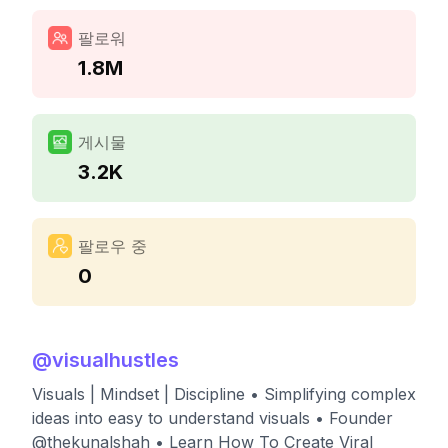
팔로워
1.8M
게시물
3.2K
팔로우 중
0
@
visualhustles
Visuals | Mindset | Discipline • Simplifying complex
ideas into easy to understand visuals • Founder
@thekunalshah • Learn How To Create Viral