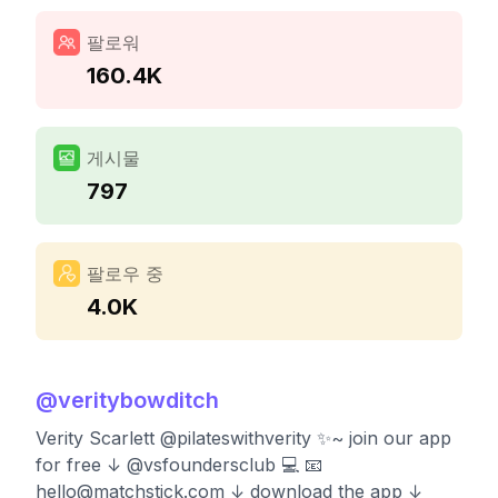
팔로워
160.4K
게시물
797
팔로우 중
4.0K
@
veritybowditch
Verity Scarlett @pilateswithverity ✨~ join our app
for free ↓ @vsfoundersclub 💻 📧
hello@matchstick.com
↓ download the app ↓