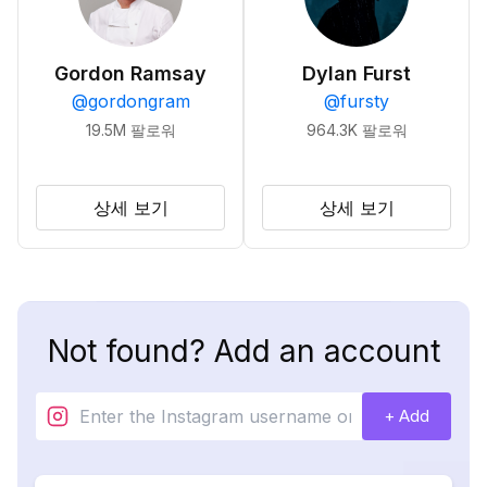
Gordon Ramsay
Dylan Furst
@
gordongram
@
fursty
19.5M
팔로워
964.3K
팔로워
상세 보기
상세 보기
Not found? Add an account
+ Add