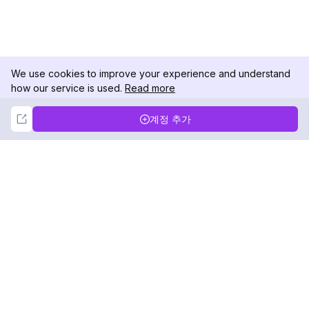
We use cookies to improve your experience and understand
how our service is used.
Read more
Not Now
Accept
계정 추가
DolphinRadar
궁극적인 인스타그램 활동 추적기
팔로우하기