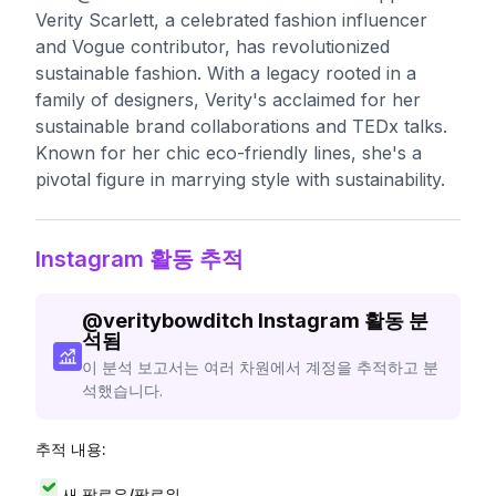
Verity Scarlett, a celebrated fashion influencer
and Vogue contributor, has revolutionized
sustainable fashion. With a legacy rooted in a
family of designers, Verity's acclaimed for her
sustainable brand collaborations and TEDx talks.
Known for her chic eco-friendly lines, she's a
pivotal figure in marrying style with sustainability.
Instagram 활동 추적
@
veritybowditch
Instagram 활동 분
석됨
이 분석 보고서는 여러 차원에서 계정을 추적하고 분
석했습니다.
추적 내용:
새 팔로우/팔로워